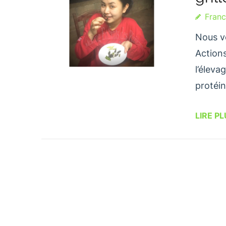
Fran
Nous v
Actions
l’éleva
protéin
LIRE P