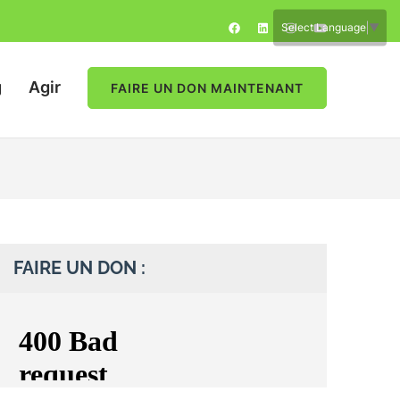
Select Language
▼
g
Agir
FAIRE UN DON MAINTENANT
FAIRE UN DON :