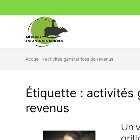
Mékong Enfa
Ensemble pour un avenir durable
Accueil
>
activités génératrices de revenus
Étiquette :
activités
revenus
Un v
gril