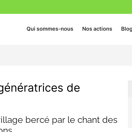
Qui sommes-nous
Nos actions
Blo
nts des Rizières
 génératrices de
illage bercé par le chant des
lons