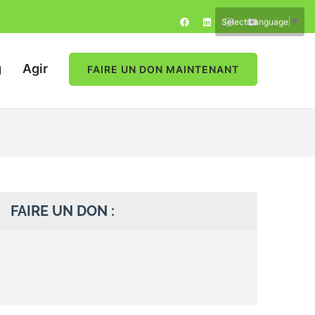
Select Language
▼
g
Agir
FAIRE UN DON MAINTENANT
FAIRE UN DON :