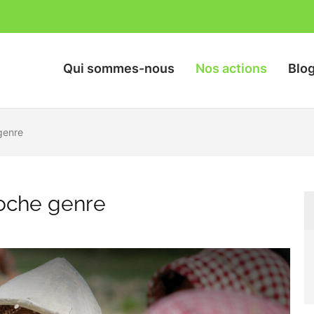
Qui sommes-nous
Nos actions
Blo
nts des Rizières
genre
roche genre