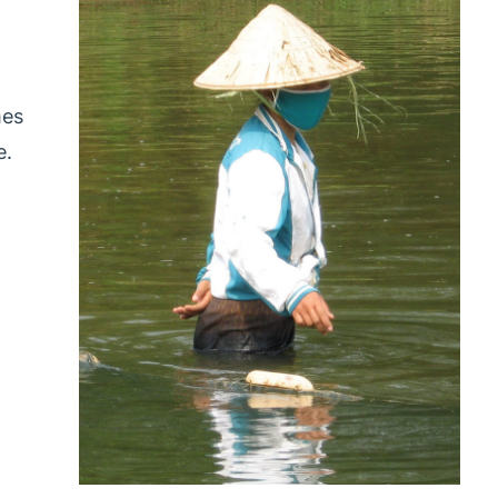
mes
e.