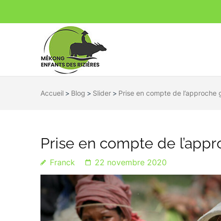
Mékong Enfa
Ensemble pour un avenir durable
Accueil
>
Blog
>
Slider
>
Prise en compte de l’approche 
Prise en compte de l’app
Franck
22 novembre 2020