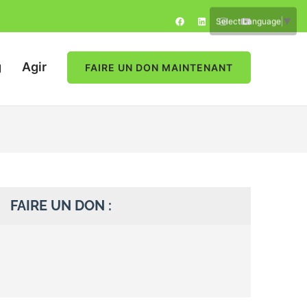
Select Language
▼
g
Agir
FAIRE UN DON MAINTENANT
FAIRE UN DON :