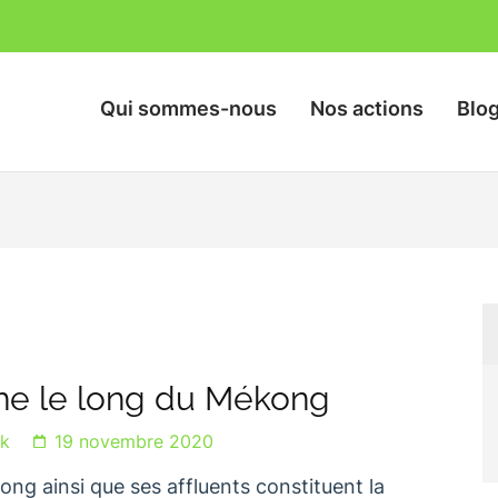
Qui sommes-nous
Nos actions
Blo
nts des Rizières
he le long du Mékong
ck
19 novembre 2020
ng ainsi que ses affluents constituent la