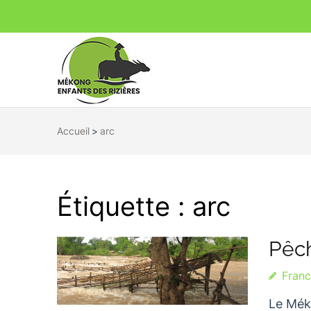
Mékong Enfa
Ensemble pour un avenir durable
Accueil
>
arc
Étiquette :
arc
Pêc
Fran
Le Méko