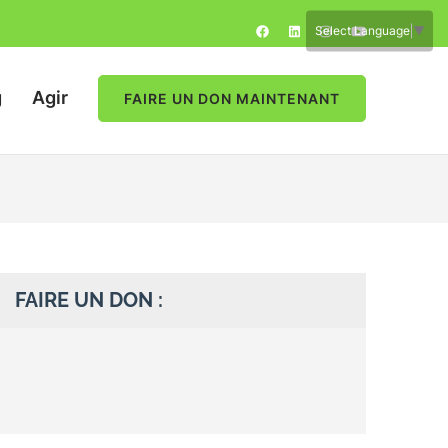
Select Language
▼
g
Agir
FAIRE UN DON MAINTENANT
FAIRE UN DON :