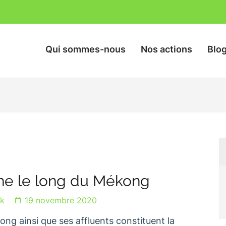
Qui sommes-nous
Nos actions
Blo
nts des Rizières
he le long du Mékong
ck
19 novembre 2020
ng ainsi que ses affluents constituent la