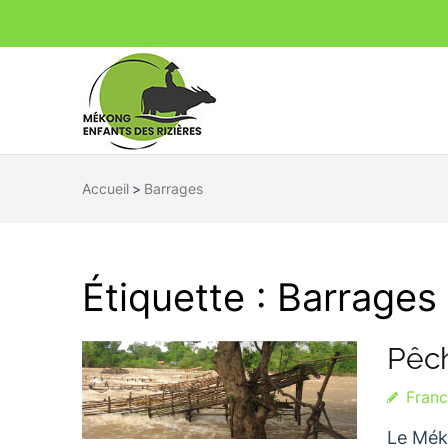
Mékong Enfa
Ensemble pour un avenir durable
Accueil
>
Barrages
Étiquette :
Barrages
Pêc
Fran
Le Méko